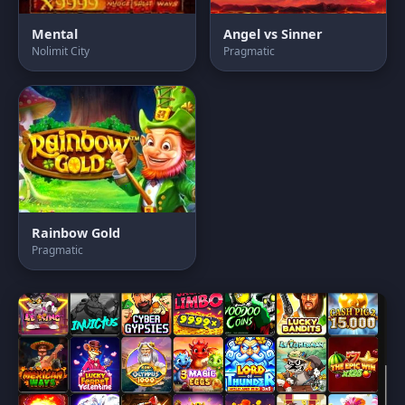
Mental
Angel vs Sinner
Nolimit City
Pragmatic
Rainbow Gold
Pragmatic