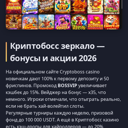
Криптобосс зеркало —
бонусы и акции 2026
На официальном сайте Cryptoboss casino
новичкам дают 100% к первому депозиту и 50
фриспинов. Промокод
BOSSVIP
увеличивает
кэшбек до 15%. Вейджер на бонус — x35, что
немного. Игроки отмечали, что отыграть реально,
если не брать хай-волейтил слоты.
Регулярные турниры каждую неделю, призовой
фонд до 100 000 USDT. А ещё в Криптобосс казино
есть кэш-дропы для хайроллеров — до 20%