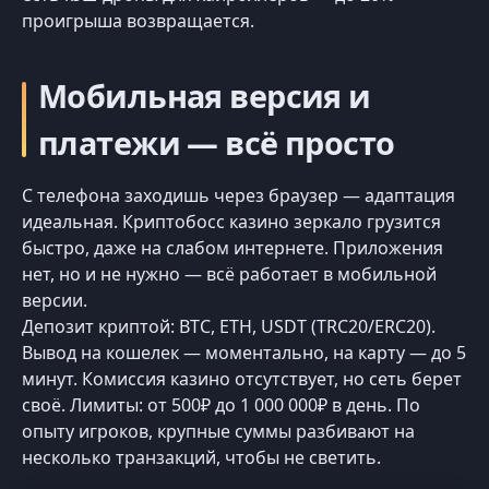
проигрыша возвращается.
Мобильная версия и
платежи — всё просто
С телефона заходишь через браузер — адаптация
идеальная. Криптобосс казино зеркало грузится
быстро, даже на слабом интернете. Приложения
нет, но и не нужно — всё работает в мобильной
версии.
Депозит криптой: BTC, ETH, USDT (TRC20/ERC20).
Вывод на кошелек — моментально, на карту — до 5
минут. Комиссия казино отсутствует, но сеть берет
своё. Лимиты: от 500₽ до 1 000 000₽ в день. По
опыту игроков, крупные суммы разбивают на
несколько транзакций, чтобы не светить.