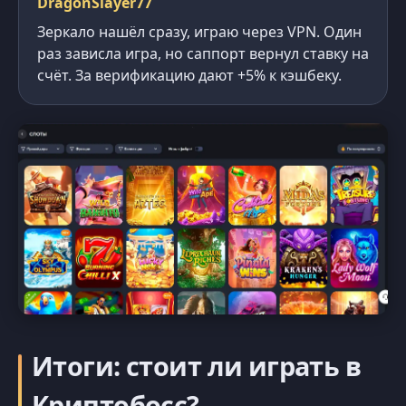
DragonSlayer77
Зеркало нашёл сразу, играю через VPN. Один
раз зависла игра, но саппорт вернул ставку на
счёт. За верификацию дают +5% к кэшбеку.
Итоги: стоит ли играть в
Криптобосс?