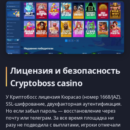
Лицензия и безопасность
Cryptoboss casino
У Криптобосс лицензия Кюрасао (номер 1668/JAZ).
SSL-шифрование, двухфакторная аутентификация.
Но если забыл пароль — восстановление через
почту или телеграм. За все время площадка ни
разу не подводила с выплатами, игроки отмечали